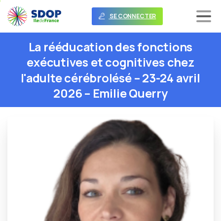
SE CONNECTER
La
rééducation
des
fonctions
exécutives
et
cognitives
chez
l'adulte
cérébrolésé
–
23-24
avril
2026
–
Emilie
Querry