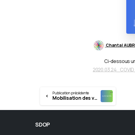
Chantal AUBR
Ci-dessous un t
2020.03.24_COVID_
Continue
Publication précédente
Mobilisation des volontaires – #Renforts-Covid
Reading
SDOP