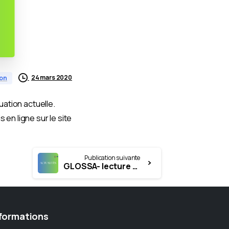
24 mars 2020
ion
uation actuelle.
en ligne sur le site
Publication suivante
GLOSSA- lecture gratuite
formations