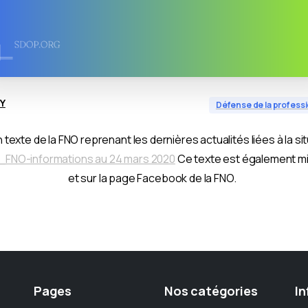
Y
Défense de la profess
exte de la FNO reprenant les dernières actualités liées à la sit
FNO-informations au 24 mars 2020
Ce texte est également mis 
et sur la page Facebook de la FNO.
Pages
Nos
catégories
In