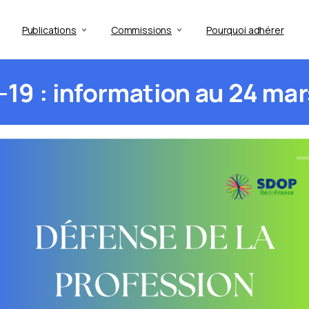
Publications
Commissions
Pourquoi adhérer
-19
:
information
au
24
mar