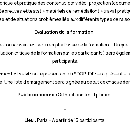
orique et pratique des contenus par vidéo-projection (docum
preuves et tests) + matériels de remédiation) + travail pratiq
es et de situations problèmes liés aux différents types de rai
Evaluation de la formation :
e connaissances sera rempli à l’issue de la formation. – Un ques
uation critique de la formation par les participants) sera égal
participants.
ent et suivi :
un représentant du SDOP-IDF sera présent et as
 Une liste d’émargement sera signée au début de chaque de
Public concerné :
Orthophonistes diplômés.
Lieu :
Paris – A partir de 15 participants.