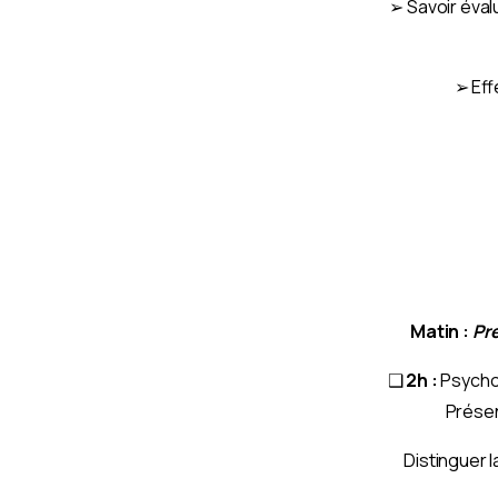
➢ Savoir évalu
➢ Eff
Matin :
Pré
❑
2h :
Psychol
Présen
Distinguer l