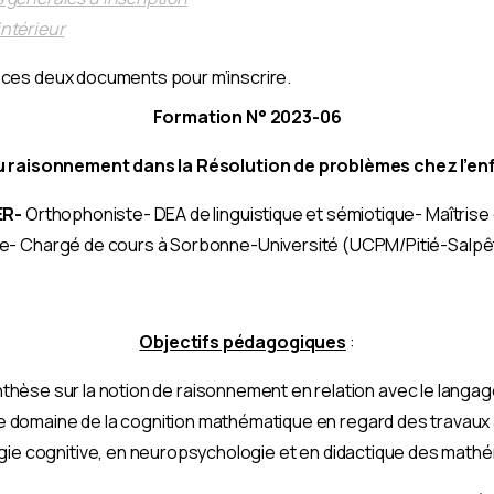
intérieur
te ces deux documents pour m’inscrire.
Formation N° 2023-06
 raisonnement dans la Résolution de problèmes chez l’en
ER-
Orthophoniste- DEA de linguistique et sémiotique- Maîtrise
ue- Chargé de cours à Sorbonne-Université (UCPM/Pitié-Salpê
Objectifs pédagogiques
:
hèse sur la notion de raisonnement en relation avec le langage
e domaine de la cognition mathématique en regard des travaux
ie cognitive, en neuropsychologie et en didactique des math