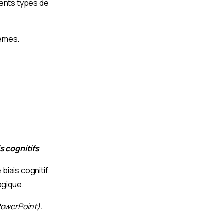
érents types de
lèmes.
is
cognitifs
biais cognitif.
ogique.
PowerPoint).