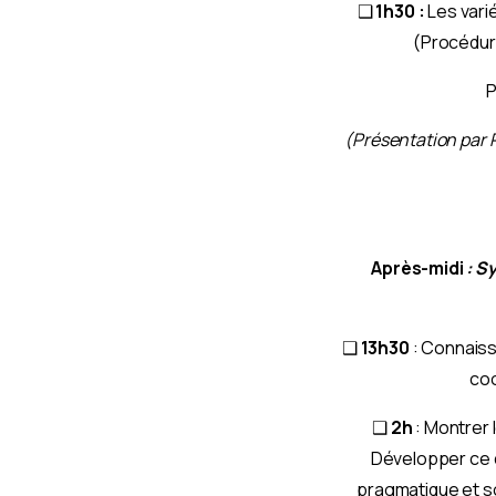
❑
1h30 :
Les varié
(Procédures
P
(Présentation par P
Après-midi
:
Sy
❑
13h30
: Connaiss
coo
❑
2h
: Montrer 
Développer ce q
pragmatique et s