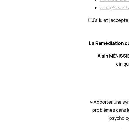
Le règlement 
J’ai lu et j’accep
La Remédiation du
Alain
MÉNISSI
cliniq
➢ Apporter une synt
problèmes dans l
psycholog