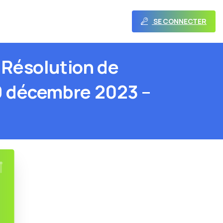
SE CONNECTER
Résolution
de
9
décembre
2023
–