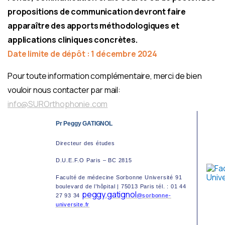
propositions de communication devront faire
apparaître des apports méthodologiques et
applications cliniques concrètes.
Date limite de dépôt : 1 décembre 2024
Pour toute information complémentaire, merci de bien
vouloir nous contacter par mail:
info@SUROrthophonie.com
Pr Peggy GATIGNOL
Directeur des études
D.U.E.F.O Paris – BC 2815
Faculté de médecine Sorbonne Université 91
boulevard de l’hôpital | 75013 Paris tél. : 01 44
peggy.gatignol
27 93 34
@sorbonne-
universite.fr