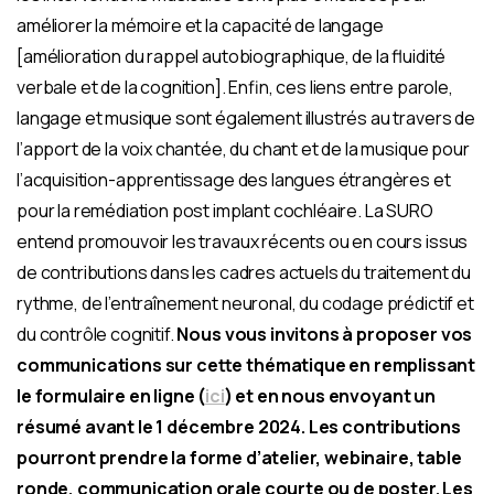
améliorer la mémoire et la capacité de langage
[amélioration du rappel autobiographique, de la fluidité
verbale et de la cognition]. Enfin, ces liens entre parole,
langage et musique sont également illustrés au travers de
l’apport de la voix chantée, du chant et de la musique pour
l’acquisition-apprentissage des langues étrangères et
pour la remédiation post implant cochléaire. La SURO
entend promouvoir les travaux récents ou en cours issus
de contributions dans les cadres actuels du traitement du
rythme, de l’entraînement neuronal, du codage prédictif et
du contrôle cognitif.
Nous vous invitons à proposer vos
communications sur cette thématique en remplissant
le formulaire en ligne (
ici
) et en nous envoyant un
résumé avant le 1 décembre 2024.
Les contributions
pourront prendre la forme d’atelier, webinaire, table
ronde, communication orale courte ou de poster. Les