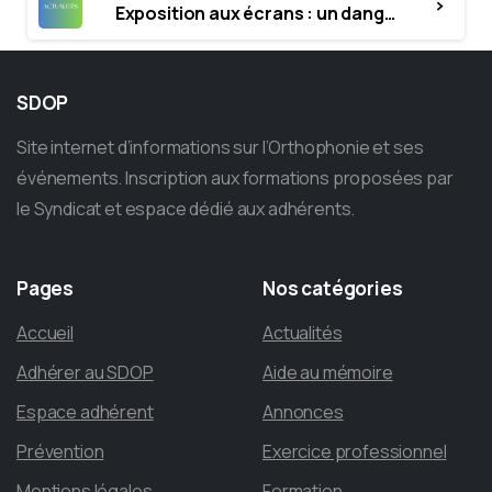
Exposition aux écrans : un danger pour nos yeux ?
SDOP
Site internet d’informations sur l’Orthophonie et ses
événements. Inscription aux formations proposées par
le Syndicat et espace dédié aux adhérents.
Pages
Nos
catégories
Accueil
Actualités
Adhérer au SDOP
Aide au mémoire
Espace adhérent
Annonces
Prévention
Exercice professionnel
Mentions légales
Formation