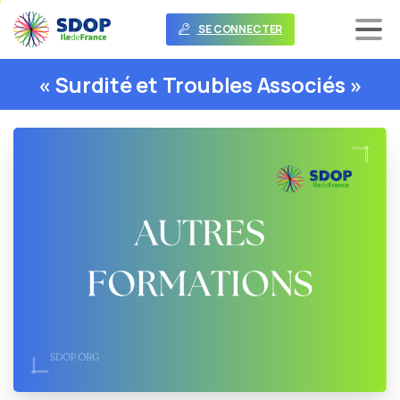
SE CONNECTER
«
Surdité
et
Troubles
Associés
»