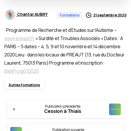
Chantal AUBRY
21 septembre 2020
Formations
Programme de Recherche et d’Etudes sur l’Autisme –
www.preaut.fr
« Surdité et Troubles Associés » Dates : A
PARIS – 5 dates – 4, 5, 9 et 10 novembre et 14 décembre
2020 Lieu : dans les locaux de PREAUT (13, rue du Docteur
Laurent, 75013 Paris) Programme et inscription :
BIetProg072020
Autres formations
Continue
Publication précédente
Reading
Cession à Thiais
Publication suivante