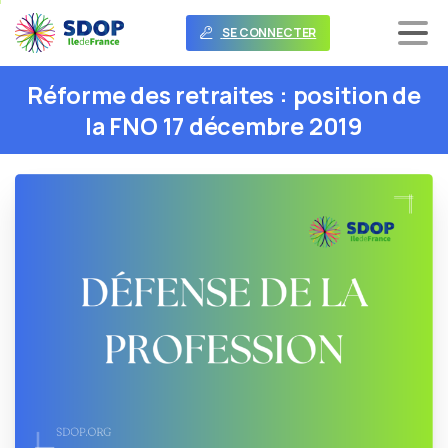
SE CONNECTER
Réforme
des
retraites
:
position
de
la
FNO
17
décembre
2019