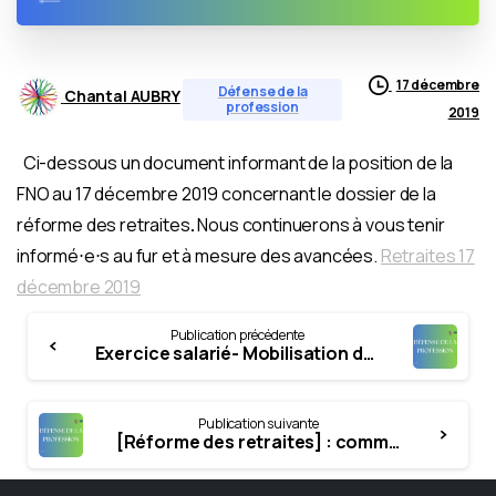
17 décembre
Défense de la
Chantal AUBRY
profession
2019
Ci-dessous un document informant de la position de la
FNO au 17 décembre 2019 concernant le dossier de la
réforme des retraites
.
Nous continuerons à vous tenir
informé⋅e⋅s au fur et à mesure des avancées.
Retraites 17
décembre 2019
Continue
Publication précédente
Reading
Exercice salarié- Mobilisation du 17 décembre 2019 contre le “plan hôpital”
Publication suivante
[Réforme des retraites] : communiqué de presse de la FFPS du 9 janvier 2020