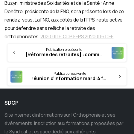
Buzyn, ministre des Solidarités et de la Santé : Anne
Dehêtre, présidente de la FNO, sera présente lors de ce
rendez-vous. La FNO, aux côtés de la FFPS, reste active
pour défendre sans relâche la retraite des
orthophonistes .
2020.01.16.CDP FFPS 20200116 DEF
Continue
Publication précédente
Reading
[Réforme des retraites] : communiqué de presse de la FFPS du 9 janvier 2020
Publication suivante
réunion d’information mardi 4 février 2020
SDOP
Site internet d’informations sur l’Orthophonie et ses
événements. Inscription aux formations proposées par
le Syndicat et espace dédié aux adhérents.