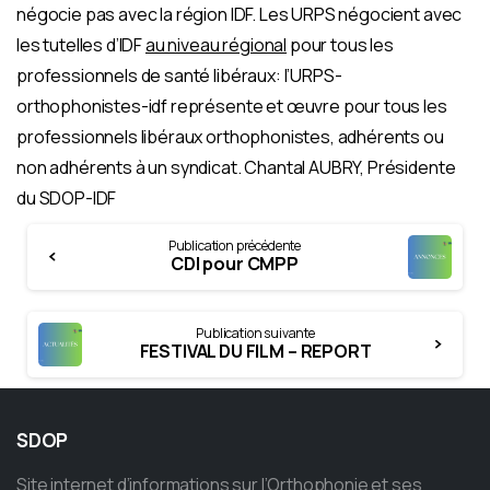
négocie pas avec la région IDF. Les URPS négocient avec
les tutelles d’IDF
au niveau régional
pour tous les
professionnels de santé libéraux: l’URPS-
orthophonistes-idf représente et œuvre pour tous les
professionnels libéraux orthophonistes, adhérents ou
non adhérents à un syndicat. Chantal AUBRY, Présidente
du SDOP-IDF
Continue
Publication précédente
Reading
CDI pour CMPP
Publication suivante
FESTIVAL DU FILM – REPORT
SDOP
Site internet d’informations sur l’Orthophonie et ses