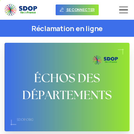
SE CONNECTER
Réclamation
en
ligne