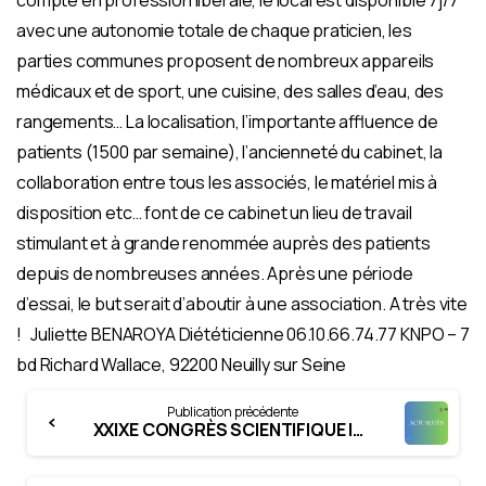
compte en profession libérale, le local est disponible 7j/7
avec une autonomie totale de chaque praticien, les
parties communes proposent de nombreux appareils
médicaux et de sport, une cuisine, des salles d’eau, des
rangements… La localisation, l’importante affluence de
patients (1500 par semaine), l’ancienneté du cabinet, la
collaboration entre tous les associés, le matériel mis à
disposition etc… font de ce cabinet un lieu de travail
stimulant et à grande renommée auprès des patients
depuis de nombreuses années. Après une période
d’essai, le but serait d’aboutir à une association. A très vite
! Juliette BENAROYA Diététicienne 06.10.66.74.77 KNPO – 7
bd Richard Wallace, 92200 Neuilly sur Seine
Continue
Publication précédente
Reading
XXIXE CONGRÈS SCIENTIFIQUE INTERNATIONAL DE LA FÉDÉRATION NATIONALE DES ORTHOPHONISTES