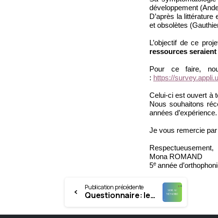
développement (Anders
D’après la littératur
et obsolètes (Gauthier
L’objectif de ce proj
ressources seraient
Pour ce faire, no
:
https://survey.appli
Celui-ci est ouvert à
Nous souhaitons réco
années d’expérience.
Je vous remercie par 
Respectueusement,
Mona ROMAND
e
5
année d’orthophon
Continue
Publication précédente
Questionnaire: les groupes thérapeutiques en orthophonie dans la prise en soins de patients adultes aphasiques en cabinet libéral
Reading