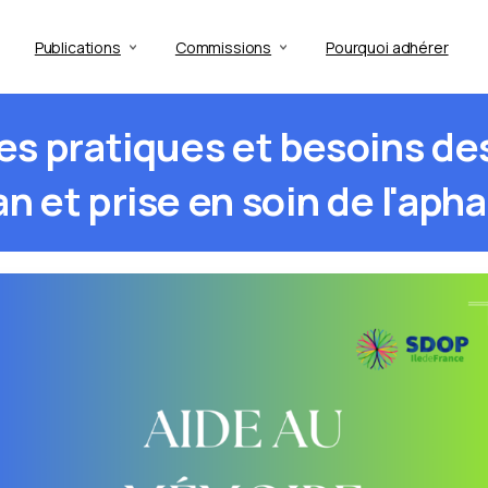
Publications
Commissions
Pourquoi adhérer
les
pratiques
et
besoins
de
an
et
prise
en
soin
de
l'apha