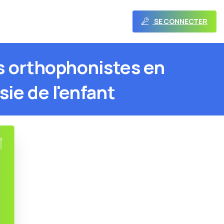
SE CONNECTER
s
orthophonistes
en
sie
de
l'enfant