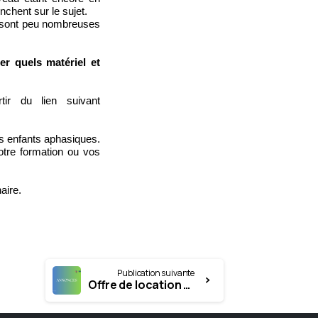
chent sur le sujet.
ue sont peu nombreuses
mer quels matériel et
ir du lien suivant
es enfants aphasiques.
otre formation ou vos
aire.
Publication suivante
Offre de location à Paris 6 ème