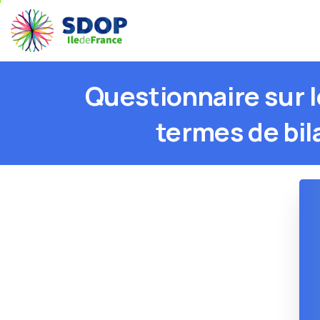
Questionnaire
sur
termes
de
bil