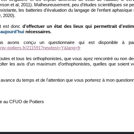
on et al, 2011). Malheureusement, peu d’études scientifiques se pen
e existante, les batteries d’évaluation du langage de l’enfant aphasiq
, 2020).
et est donc
d’effectuer un état des lieux qui permettrait d’esti
aujourd’hui
nécessaires.
us avons conçu un questionnaire qui est disponible à part
.univ-poitiers.fr/211591?newtest=Y&lang=fr
 toutes et tous les orthophonistes, que vous ayez rencontré ou non d
lter les avis d’un maximum d’orthophonistes, quelles que soient v
avance du temps et de l’attention que vous porterez à mon questionn
ie au CFUO de Poitiers