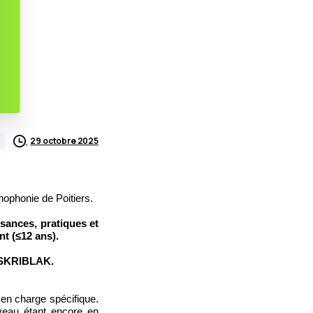
29 octobre 2025
hophonie de Poitiers.
sances, pratiques et
nt (
≤12 ans).
-SKRIBLAK.
 en charge spécifique.
rveau étant encore en