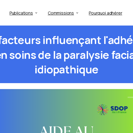
Publications
Commissions
Pourquoi adhérer
facteurs
influençant
l'adh
en
soins
de
la
paralysie
faci
idiopathique