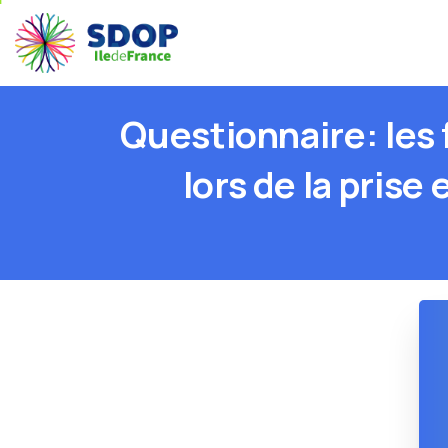
Questionnaire:
les
lors
de
la
prise