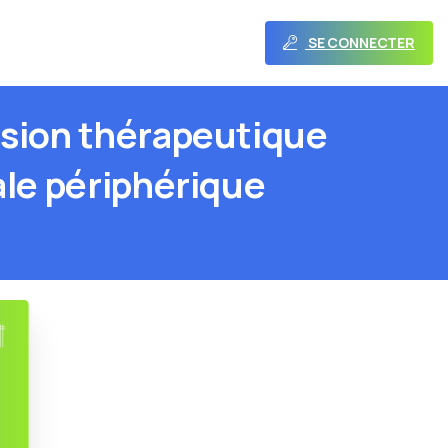
SE CONNECTER
ésion
thérapeutique
ale
périphérique