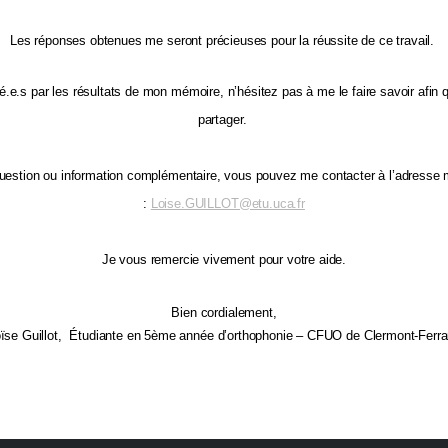
Les
réponses obtenues me seront précieuses pour la réussite de ce travail.
é.e.s par les résultats de mon mémoire, n’hésitez pas à me le faire savoir afin 
partager.
uestion ou information complémentaire, vous pouvez me contacter à l’adresse 
:
Loise.GUILLOT@etu.uca.fr
Je vous remercie vivement pour votre aide.
Bien cordialement,
ïse Guillot,
Étudiante en 5ème année d’orthophonie – CFUO de Clermont-Ferr