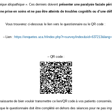
rique idiopathique ».
Ces derniers doivent
présenter une paralysie faciale pér
e prise en soins et ne pas être atteints de troubles cognitifs ou d’une défi
Vous trouverez ci-dessous le lien vers le questionnaire ou le QR code :
–
Lien :
https://enquetes.uca.fr/index.php?r=survey/index&sid=637213&lang=
–
QR code :
aissante de bien vouloir transmettre ce lien/QR code à vos patients concernés, 
 que le questionnaire doit être complété en dehors des séances pour ne pas imp