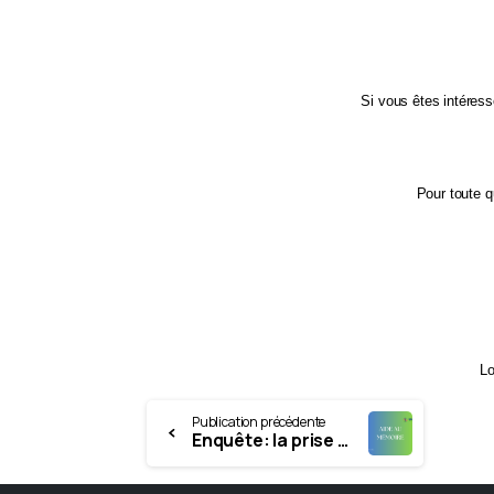
Si vous êtes intéress
Pour toute q
Lo
Continue
Publication précédente
Enquête: la prise en soin de l’Obstruction Laryngée Induite à l’Effort [OLIE] (EILO en anglais)
Reading