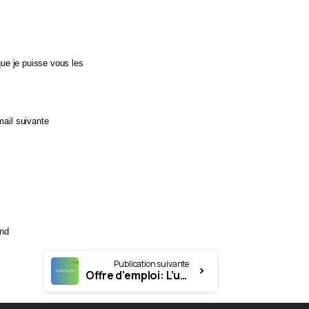
que je puisse vous les
mail suivante
and
Publication suivante
Offre d’emploi: L’unité TAS de Corbeil, recrute un orthophoniste ( troubles du langage et des apprentissages )