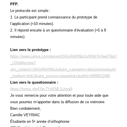
PFP.
Le protocole est simple :
1. Le participant prend connaissance du prototype de
l’application (≈10 minutes).
2. Il répond ensuite à un questionnaire d’évaluation (≈5 à 8
minutes).
Lien vers le prototype :
https://www.canva.com/design/DAGrRqOWqJs/IKbIITsHweT0eLf
_cDUb8g/view?
utm_content=DAGrRqOWqJs&utm_campaign=designshare&utm
_medium=link2&utm_source=uniquelinks&utlId=h8f88521f98
Lien vers le questionnaire :
https://forms.gle/fJbc7YdXNE1Lhsgj9
Je vous remercie pour votre attention et pour toute aide que
vous pourriez m’apporter dans la diffusion de ce mémoire.
Bien cordialement,
Camille VEYRIAC
Étudiante en 5ᵉ année d’orthophonie