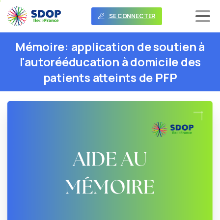
SE CONNECTER
Mémoire:
application
de
soutien
à
l'autorééducation
à
domicile
des
patients
atteints
de
PFP