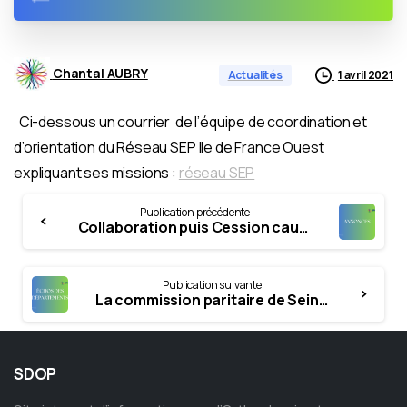
Chantal AUBRY
1 avril 2021
Actualités
Ci-dessous un courrier de l’équipe de coordination et
d’orientation du Réseau SEP Ile de France Ouest
expliquant ses missions :
réseau SEP
Continue
Publication précédente
Reading
Collaboration puis Cession cause départ retraite à THIAIS
Publication suivante
La commission paritaire de Seine et Marne du 29 mars 2021
SDOP