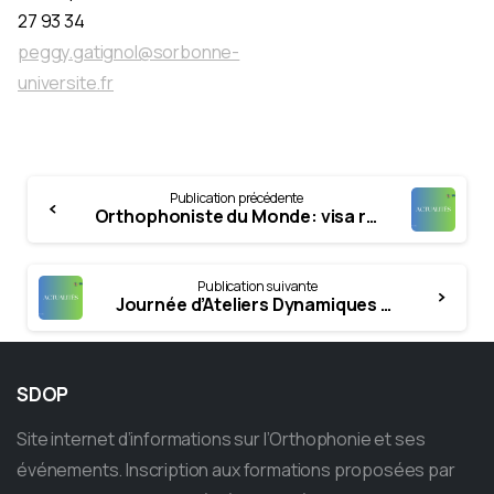
27 93 34
peggy.gatignol@sorbonne-
universite.fr
Continue
Publication précédente
Reading
Orthophoniste du Monde: visa refusé pour notre collègue – Soutenez nous ! (parution octobre 2023)
Publication suivante
Journée d’Ateliers Dynamiques et d’Echanges en Santé (JADES): Prenez soin de vous le 16 novembre prochain !
SDOP
Site internet d’informations sur l’Orthophonie et ses
événements. Inscription aux formations proposées par