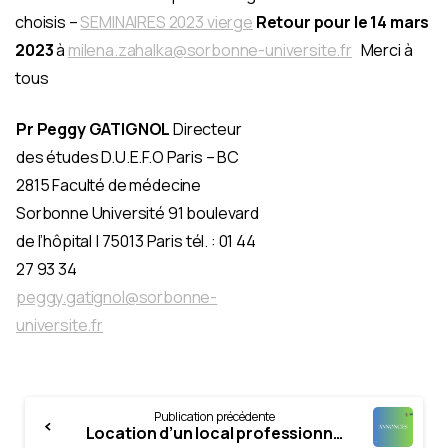
choisis –
SEMINAIRES 2023 vierge
Retour pour le 14 mars
2023
à
milena.zahalka@sorbonne-universite.fr
Merci à
tous
Pr Peggy GATIGNOL
Directeur
des études D.U.E.F.O Paris – BC
2815 Faculté de médecine
Sorbonne Université 91 boulevard
de l’hôpital | 75013 Paris tél. : 01 44
27 93 34
peggy.gatignol@sorbonne-
universite.fr
Continue
Publication précédente
Reading
Location d’un local professionnel à Aulnay-Sous-Bois (parution février 2023)