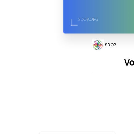
SDOP
Vo