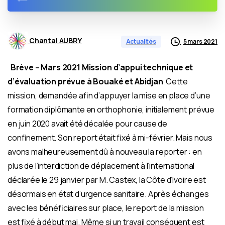
Chantal AUBRY
5 mars 2021
Actualités
Brève – Mars 2021
Mission d’appui technique et
d’évaluation prévue à Bouaké et Abidjan
Cette
mission, demandée afin d’appuyer la mise en place d’une
formation diplômante en orthophonie, initialement prévue
en juin 2020 avait été décalée pour cause de
confinement. Son report était fixé à mi-février. Mais nous
avons malheureusement dû à nouveau la reporter : en
plus de l’interdiction de déplacement à l’international
déclarée le 29 janvier par M. Castex, la Côte d’Ivoire est
désormais en état d’urgence sanitaire. Après échanges
avec les bénéficiaires sur place, le report de la mission
est fixé à début mai. Même si un travail conséquent est