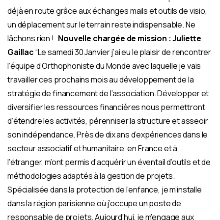
déjà en route grâce aux échanges mails et outils de visio,
un déplacement sur le terrain reste indispensable. Ne
lâchons rien !
Nouvelle chargée de mission : Juliette
Gaillac
“Le samedi 30 Janvier j’ai eu le plaisir de rencontrer
l’équipe d’Orthophoniste du Monde avec laquelle je vais
travailler ces prochains mois au développement de la
stratégie de financement de l’association. Développer et
diversifier les ressources financières nous permettront
d’étendre les activités, pérenniser la structure et asseoir
son indépendance. Près de dix ans d’expériences dans le
secteur associatif et humanitaire, en France et à
l’étranger, m’ont permis d’acquérir un éventail d’outils et de
méthodologies adaptés à la gestion de projets.
Spécialisée dans la protection de l’enfance, je m’installe
dans la région parisienne où j’occupe un poste de
responsable de projets. Aujourd’hui, je m’engage aux