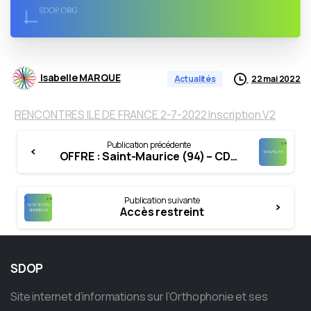
Isabelle MARQUE
22 mai 2022
Actualités
RENCONTRES ILE DE FRANCE 2-7-2022 Inscription V2
Continue
Publication précédente
Reading
OFFRE : Saint-Maurice (94) – CDI/titularisation – Temps plein (création) (parution mai 2022)
Publication suivante
Accès restreint
SDOP
Site internet d’informations sur l’Orthophonie et ses