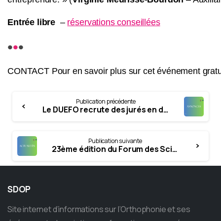
Entrée libre
–
réservations conseillées
•
•
•
CONTACT Pour en savoir plus sur cet événement gratu
Continue
Publication précédente
Reading
Le DUEFO recrute des jurés en distanciel
Publication suivante
23ème édition du Forum des Sciences Cognitives ● 28 avril 2024 GRATUIT
SDOP
Site internet d’informations sur l’Orthophonie et ses