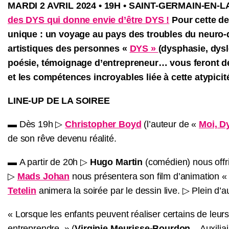
MARDI 2 AVRIL 2024 • 19H • SAINT-GERMAIN-EN-
des DYS qui donne envie d’être DYS !
Pour cette de
unique : un voyage au pays des troubles du neuro-
artistiques des personnes «
DYS »
(dysphasie, dysl
poésie, témoignage d’entrepreneur… vous feront dé
et les compétences incroyables liée à cette atypicit
LINE-UP DE LA SOIREE
▬ Dès 19h ▷
Christopher Boyd
(l’auteur de «
Moi, D
de son rêve devenu réalité.
▬ A partir de 20h ▷
Hugo Martin
(comédien) nous offri
▷
Mads Johan
nous présentera son film d’animation 
Tetelin
animera la soirée par le dessin live. ▷ Plein d’au
« Lorsque les enfants peuvent réaliser certains de leur
entreprendre. » (
Virginie Meurisse-Bourdon
– Auxiliai