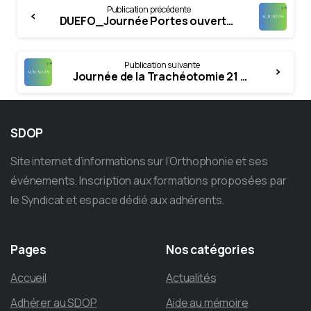
Continue
Publication précédente
Reading
DUEFO_Journée Portes ouvertes : samedi 1er février 2025
Publication suivante
Journée de la Trachéotomie 21 mars 2025
SDOP
Site internet d’informations sur l’Orthophonie et ses
événements. Inscription aux formations proposées par
le Syndicat et espace dédié aux adhérents.
Pages
Nos
catégories
Accueil
Actualités
Adhérer au SDOP
Aide au mémoire