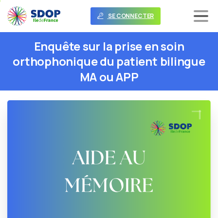
SE CONNECTER
Enquête
sur
la
prise
en
soin
orthophonique
du
patient
bilingue
MA
ou
APP