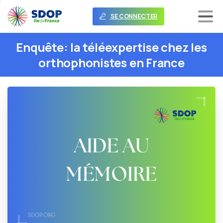
SE CONNECTER
Enquête:
la
téléexpertise
chez
les
orthophonistes
en
France