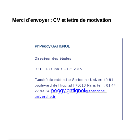
Merci d’envoyer : CV et lettre de motivation
Pr Peggy GATIGNOL
Directeur des études
D.U.E.F.O Paris – BC 2815
Faculté de médecine Sorbonne Université 91
boulevard de l’hôpital | 75013 Paris tél. : 01 44
peggy.gatignol
27 93 34
@sorbonne-
universite.fr