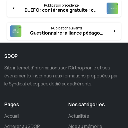
Continue
Publication précédente
Reading
DUEFO: conférence gratuite : continuum Autisme – Schizophrénie
Publication suivante
Questionnaire: alliance pédagogique en supervision clinique en orthophonie en France
SDOP
Site internet d’informations sur l’Orthophonie et ses
événements. Inscription aux formations proposées par
le Syndicat et espace dédié aux adhérents.
Pages
Nos
catégories
Accueil
Actualités
Adhérer au SDOP
Aide au mémoire