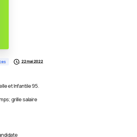
22 mai 2022
ces
e et Infantile 95.
ps; grille salaire
candidate