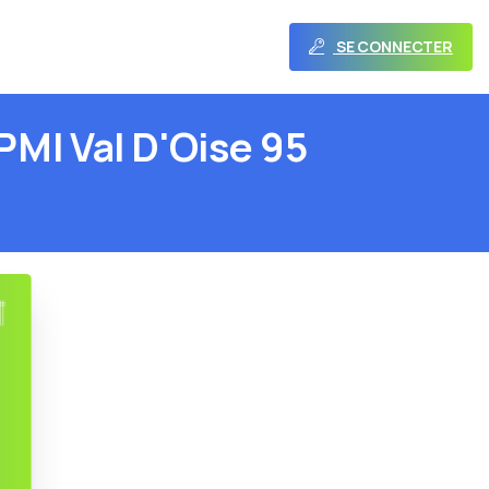
SE CONNECTER
PMI
Val
D'Oise
95