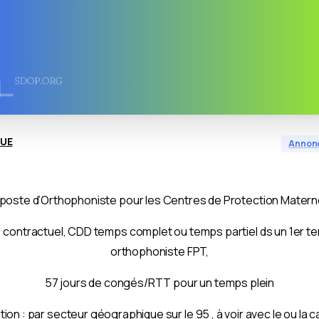
QUE
Annon
 poste d’Orthophoniste pour les Centres de Protection Maternell
 contractuel, CDD temps complet ou temps partiel ds un 1er tem
orthophoniste FPT,
57 jours de congés/RTT pour un temps plein
tion : par secteur géographique sur le 95 , à voir avec le ou la 