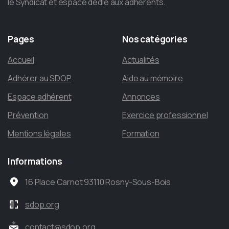
le Syndicat et espace dédié aux adhérents.
Pages
Nos
catégories
Accueil
Actualités
Adhérer au SDOP
Aide au mémoire
Espace adhérent
Annonces
Prévention
Exercice professionnel
Mentions légales
Formation
Informations
16 Place Carnot 93110 Rosny-Sous-Bois
sdop.org
contact@sdop.org