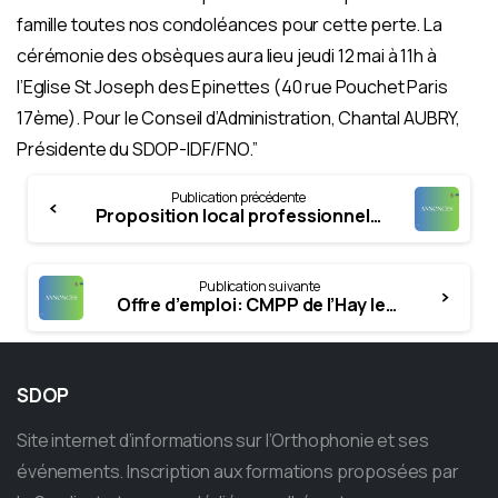
famille toutes nos condoléances pour cette perte. La
cérémonie des obsèques aura lieu jeudi 12 mai à 11h à
l’Eglise St Joseph des Epinettes (40 rue Pouchet Paris
17ème). Pour le Conseil d’Administration, Chantal AUBRY,
Présidente du SDOP-IDF/FNO.”
Continue
Publication précédente
Reading
Proposition local professionnel. Dourdan (Essonne) (parution mai 2022)
Publication suivante
Offre d’emploi: CMPP de l’Hay les Roses. Dép 94 (parution 2022)
SDOP
Site internet d’informations sur l’Orthophonie et ses
événements. Inscription aux formations proposées par