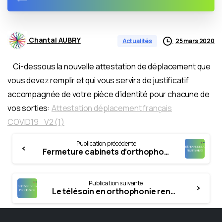
Chantal AUBRY
25 mars 2020
Actualités
Ci-dessous la nouvelle attestation de déplacement que
vous devez remplir et qui vous servira de justificatif
accompagnée de votre pièce d’identité pour chacune de
vos sorties:
Attestation déplacement français
COVID19_V2 (1)
Continue
Publication précédente
Reading
Fermeture cabinets d’orthophonie-ARS 24 mars
Publication suivante
Le télésoin en orthophonie rendu possible- Arrêté du 25 mars 2020