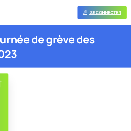
SE CONNECTER
ournée
de
grève
des
023