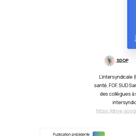
SDOP
L’intersyndicale
santé, FOF, SUD San
des collègues à 
intersyndi
https://drive.go
Continue
Publication précédente