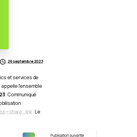
26 septembre 2023
cs et services de
s appelle l’ensemble
023
.
Communiqué
bilisation :
usp=share_link
Le
Publication suivante