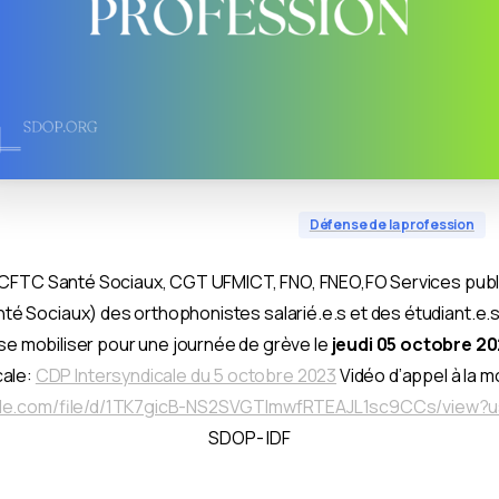
Défense de la profession
 (CFTC Santé Sociaux, CGT UFMICT, FNO, FNEO,FO Services publi
té Sociaux) des orthophonistes salarié.e.s et des étudiant.e.
se mobiliser pour une journée de grève le
jeudi 05 octobre 2
cale:
CDP Intersyndicale du 5 octobre 2023
Vidéo d’appel à la mo
ogle.com/file/d/1TK7gicB-NS2SVGTlmwfRTEAJL1sc9CCs/view?
SDOP- IDF