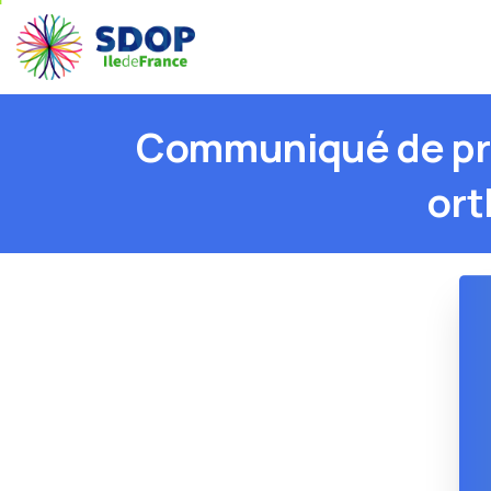
Communiqué
de
p
ort