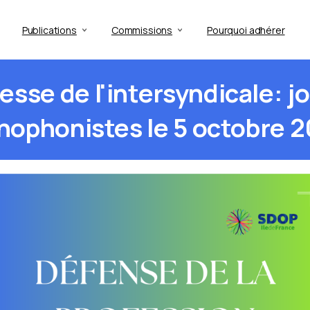
Publications
Commissions
Pourquoi adhérer
resse
de
l'intersyndicale:
j
hophonistes
le
5
octobre
2