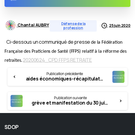
Défense de la
Chantal AUBRY
25 juin 2020
profession
Ci-dessous un communiqué de presse
de la Fédération
Française des Praticiens de Santé (FFPS) relatif à la réforme des
20200624_CPD FFPS RETRAITE
retraites.
Continue
Publication précédente
Reading
aides économiques-récapitulatif au 11 juin
Publication suivante
grève et manifestation du 30 juin Ségur de la Santé
SDOP