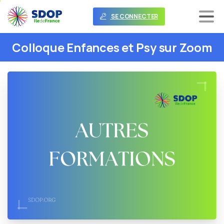
SE CONNECTER
Colloque
Enfances
et
Psy
sur
Zoom