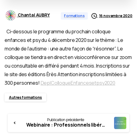
Chantal AUBRY
16 novembre 2020
Formations
Ci-dessous le programme du prochain colloque
enfances et psy du 4 décembre 2020 sur le thème : Le
monde de l’autisme : une autre façon de “résonner”. Le
colloque se tiendra en direct en visioconférence sur zoom
ou consultable en différé pendant 4 mois. Inscriptions sur
le site des éditions Èrès Attention inscriptions limitées à
300 personnes!
DeplColloqueEnfancesetpsy2020
Autres formations
Continue
Publication précédente
Reading
Webinaire : Professionnels libéraux : faire face à ses obligations fiscales et sociales en pleine deuxième vague de crise sanitaire