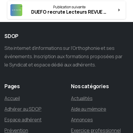
Publication suivante
DUEFO recrute Lecteurs REVUE DE LITTERATURE M2
SDOP
Site internet d’informations sur l’Orthophonie et ses
événements. Inscription aux formations proposées par
le Syndicat et espace dédié aux adhérents.
Pages
Nos
catégories
Accueil
Actualités
Adhérer au SDOP
Aide au mémoire
Espace adhérent
Annonces
Prévention
Exercice professionnel