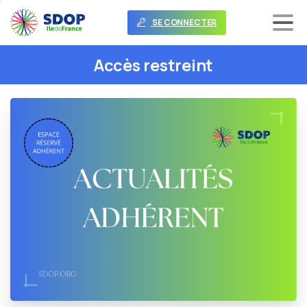
SE CONNECTER
Accès
restreint