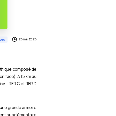
25 mai 2025
ces
athique composé de
en face). A 15 km au
isy – RER C et RER D
 d’une grande armoire
ment supplémentaire