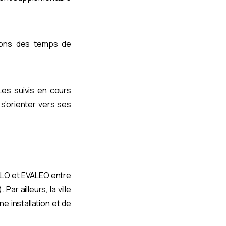
nons des temps de
es suivis en cours
e s’orienter vers ses
VALO et EVALEO entre
ar ailleurs, la ville
e installation et de