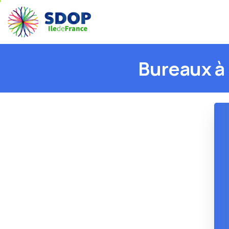
Bureaux
à