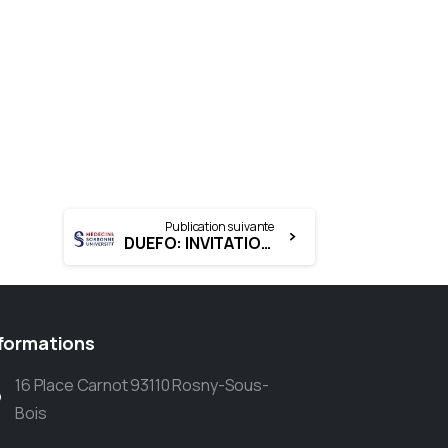
Publication suivante
DUEFO: INVITATION – SFORL LIlle 1 au 4 oct 2025
formations
16 Place Carnot 93110 Rosny-Sous-
Bois