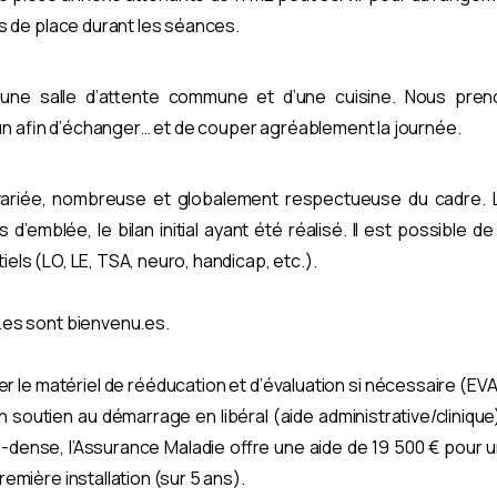
us de place durant les séances.
’une salle d’attente commune et d’une cuisine. Nous pre
 afin d’échanger… et de couper agréablement la journée.
 variée, nombreuse et globalement respectueuse du cadre. L
 d’emblée, le bilan initial ayant été réalisé. Il est possible d
els (LO, LE, TSA, neuro, handicap, etc.).
.es sont bienvenu.es.
 le matériel de rééducation et d’évaluation si nécessaire (E
n soutien au démarrage en libéral (aide administrative/clinique). P
dense, l’Assurance Maladie offre une aide de 19 500 € pour un
emière installation (sur 5 ans).