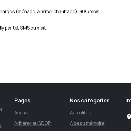
charges (ménage, alarme, chauffage)
180€
/mois.
ly par tel, SMS ou mail.
Pages
Nos
catégories
In
et
Accueil
Actualités
Adhérer au SDOP
Aide au mémoire
ux