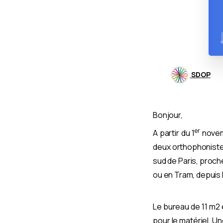
SDOP
Bonjour,
er
A partir du 1
novem
deux orthophonistes
sud de Paris, proch
ou en Tram, depuis l
Le bureau
de 11 m2
pour le matériel. 