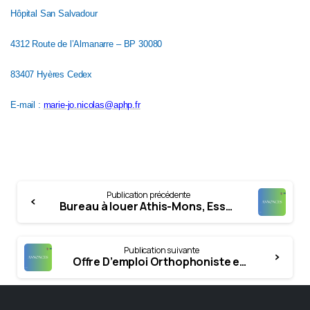
Hôpital San Salvadour
4312 Route de l’Almanarre – BP 30080
83407 Hyères Cedex
E-mail :
marie-jo.nicolas@aphp.fr
Continue
Publication précédente
Reading
Bureau à louer Athis-Mons, Essonne (91200)
Publication suivante
Offre D’emploi Orthophoniste en CDD pour le CMPR de Bobigny