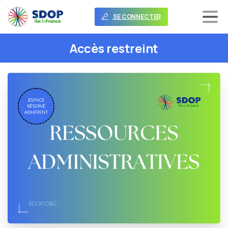
SE CONNECTER
Accès
restreint