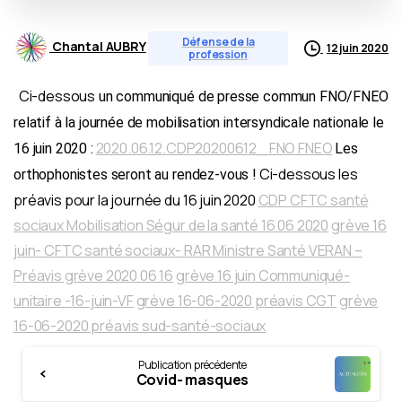
Défense de la
Chantal AUBRY
12 juin 2020
profession
Ci-dessous
un communiqué de presse commun FNO/FNEO
relatif à la journée de mobilisation intersyndicale nationale le
2020.06.12.CDP20200612_ FNO FNEO
16 juin 2020 :
Les
Ci-dessous les
orthophonistes seront au rendez-vous !
préavis pour la journée du 16 juin 2020
CDP CFTC santé
sociaux Mobilisation Ségur de la santé 16 06 2020
grève 16
juin- CFTC santé sociaux- RAR Ministre Santé VERAN –
Préavis grève 2020 06 16
grève 16 juin Communiqué-
unitaire -16-juin-VF
grève 16-06-2020 préavis CGT
grève
16-06-2020 préavis sud-santé-sociaux
Continue
Publication précédente
Reading
Covid- masques