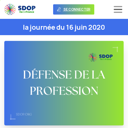
SE CONNECTER
la
journée
du
16
juin
2020