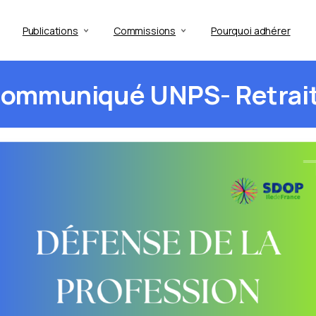
Publications
Commissions
Pourquoi adhérer
ommuniqué
UNPS-
Retrai