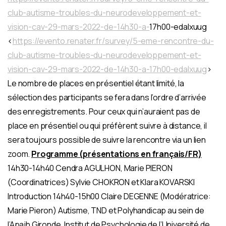
club-autisme-troubles-du-neurodeveloppement-et-
vision-cav-29-mars-2022-de-14h30-a-
17h00-edalxuug
<
https://evento.renater.fr/survey/5-eme-rencontre-du-
club-autisme-troubles-du-neurodeveloppement-et-
vision-cav-29-mars-2022-de-14h30-a-17h00-edalxuug
>
Le nombre de places en présentiel étant limité, la
sélection des participants se fera dans l’ordre d’arrivée
des enregistrements. Pour ceux qui n’auraient pas de
place en présentiel ou qui préfèrent suivre à distance, il
sera toujours possible de suivre la rencontre via un lien
zoom.
Programme (présentations en français/FR)
14h30-14h40 Cendra AGULHON, Marie PIERON
(Coordinatrices) Sylvie CHOKRON et Klara KOVARSKI
Introduction 14h40-15h00 Claire DEGENNE (Modératrice:
Marie Pieron) Autisme, TND et Polyhandicap au sein de
l’Apajh Gironde. Institut de Psychologie de l’Université de