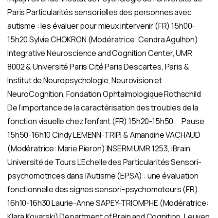
Paris Particularités sensorielles des personnes avec
autisme : les évaluer pour mieux intervenir (FR) 15h00-
15h20 Sylvie CHOKRON (Modératrice: Cendra Agulhon)
Integrative Neuroscience and Cognition Center, UMR
8002 & Université Paris Cité Paris Descartes, Paris &
Institut de Neuropsychologie, Neurovision et
NeuroCognition, Fondation Ophtalmologique Rothschild
De l’importance de la caractérisation des troubles de la
fonction visuelle chez l’enfant (FR) 15h20-15h50
Pause
15h50-16h10 Cindy LEMENN-TRIPI & Amandine VACHAUD
(Modératrice: Marie Pieron) INSERM UMR 1253, iBrain,
Université de Tours L’Echelle des Particularités Sensori-
psychomotrices dans l’Autisme (EPSA) : une évaluation
fonctionnelle des signes sensori-psychomoteurs (FR)
16h10-16h30 Laurie-Anne SAPEY-TRIOMPHE (Modératrice:
Klara Kovarski) Department of Brain and Cognition, Leuven