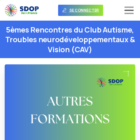
SE CONNECTER
5èmes
Rencontres
du
Club
Autisme,
Troubles
neurodéveloppementaux
&
Vision
(CAV)