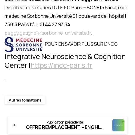
Directeur des études D.U.E.F.O Paris – BC 2815 Faculté de
médecine Sorbonne Université 91 boulevard de l’hôpital |
75013 Paris tél. : 01 44 27 93 34
peggy.gatignol@sorbonne-universite.fr
.
POUR EN SAVOIR PLUS SUR L’INCC
Integrative Neuroscience & Cognition
Center |
https://incc-paris.fr
Autres formations
Continue
Publication précédente
Reading
OFFRE REMPLACEMENT – ENGHIEN-LES-BAINS (95) – PROCHE PARIS – VAL D’OISE – JUILLET/DÉCEMBRE 2022