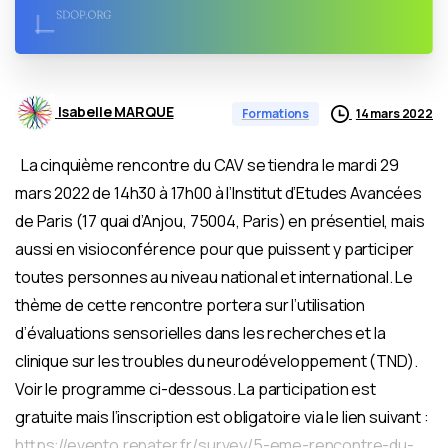
Isabelle MARQUE
14 mars 2022
Formations
La cinquième rencontre du CAV se tiendra le mardi 29
mars 2022 de 14h30 à 17h00 à l’Institut d’Etudes Avancées
de Paris (17 quai d’Anjou, 75004, Paris) en présentiel, mais
aussi en visioconférence pour que puissent y participer
toutes personnes au niveau national et international. Le
thème de cette rencontre portera sur l’utilisation
d’évaluations sensorielles dans les recherches et la
clinique sur les troubles du neurodéveloppement (TND).
Voir le programme ci-dessous. La participation est
gratuite mais l’inscription est obligatoire via le lien suivant :
https://evento.renater.fr/survey/5-eme-rencontre-du-