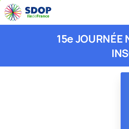
15e
JOURNÉE
IN