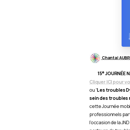
Chantal AUBR
e
15
JOURNÉE NA
Cliquer ICI pour vo
ou “
Les troubles D
sein des troubles
cette Journée mobil
professionnels part
l’occasion de la JN