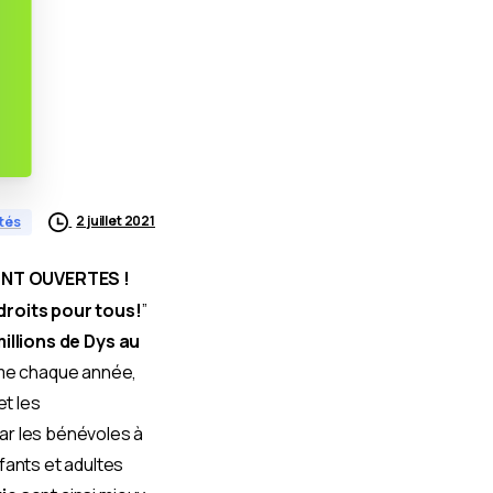
2 juillet 2021
ités
ONT OUVERTES !
droits pour tous!
”
millions de Dys au
me chaque année,
t les
ar les bénévoles à
fants et adultes