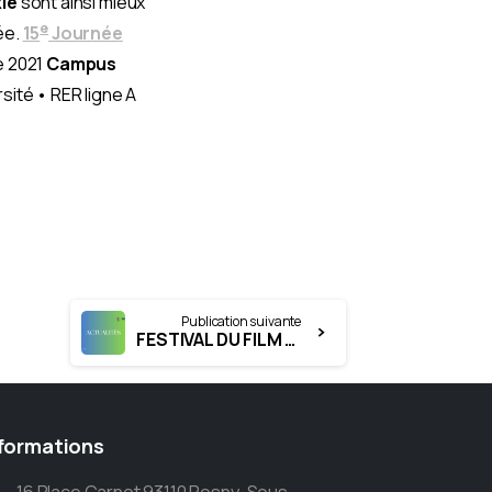
ie
sont ainsi mieux
e
ée.
15
Journée
e 2021
Campus
sité • RER ligne A
Publication suivante
FESTIVAL DU FILM EN ORTHOPHONIE #10- NANCY- 26 & 27 NOVEMBRE 2021
formations