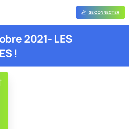
SE CONNECTER
obre
2021-
LES
ES
!