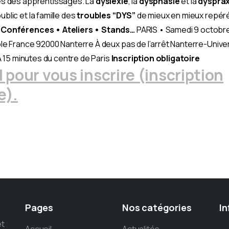
es des apprentissages. La
dyslexie
, la
dysphasie
et la
dysprax
blic et la famille des
troubles “DYS”
de mieux en mieux repér
Conférences • Ateliers • Stands…
PARIS • Samedi 9 octobr
le France 92000 Nanterre À deux pas de l’arrêt Nanterre-Univer
 À 15 minutes du centre de Paris
Inscription obligatoire
I pour vous inscrire (inscription
e).
Pages
Nos
catégories
In
et