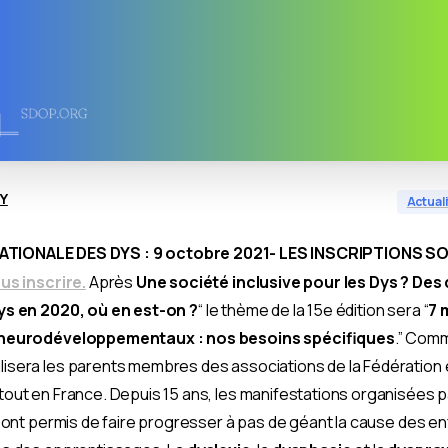
Y
Actual
TIONALE DES DYS : 9 octobre 2021- LES INSCRIPTIONS S
us inscrire.
Après
Une société inclusive pour les Dys ? Des 
ys en 2020, où en est-on ?
“ le thème de la 15e édition sera “
7 
 neurodéveloppementaux : nos besoins spécifiques
.” Com
isera les parents membres des associations de la Fédération e
out en France. Depuis 15 ans, les manifestations organisées p
D ont permis de faire progresser à pas de géant la cause des en