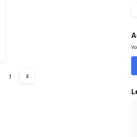
Ca
A
Vo
1
2
L